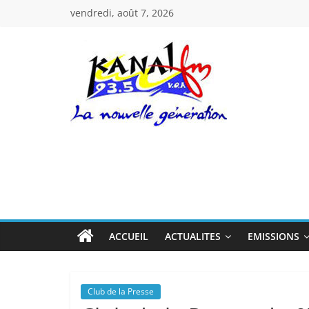
Passer
vendredi, août 7, 2026
au
contenu
Kanal
Fm
La
Nouvelle
Génération
ACCUEIL
ACTUALITES
EMISSIONS
Club de la Presse