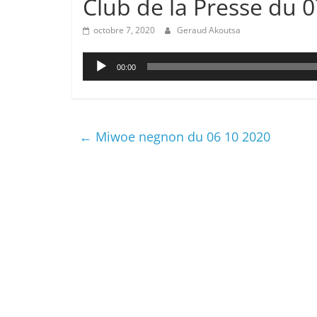
Club de la Presse du 0
octobre 7, 2020
Geraud Akoutsa
Lecteur
00:00
audio
←
Miwoe negnon du 06 10 2020