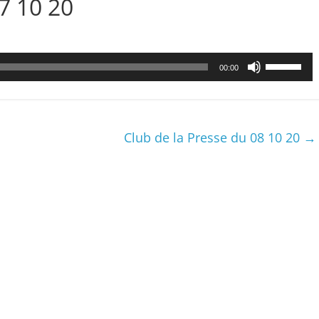
7 10 20
Utilisez
00:00
les
flèches
haut/bas
pour
Club de la Presse du 08 10 20
→
augmenter
ou
diminuer
le
volume.