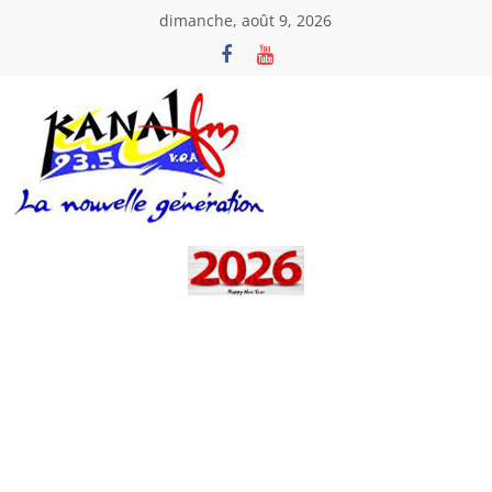
Passer
dimanche, août 9, 2026
au
contenu
Kanal
Fm
La
Nouvelle
Génération