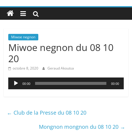
Miwoe negnon
Miwoe negnon du 08 10
20
octobre 8, 2020
Geraud Akoutsa
Lecteur
00:00
00:00
audio
←
Club de la Presse du 08 10 20
Mongnon mongnon du 08 10 20
→