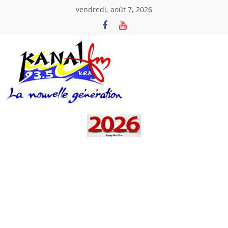
Passer
vendredi, août 7, 2026
au
contenu
Kanal
Fm
La
Nouvelle
Génération