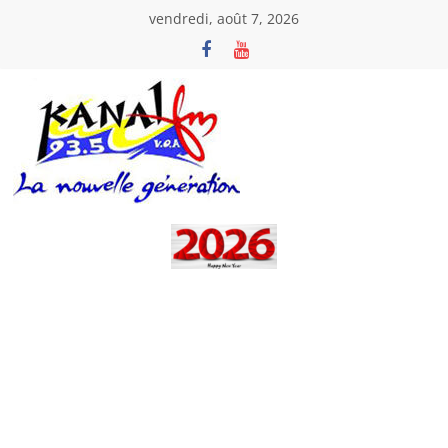
Passer
vendredi, août 7, 2026
au
contenu
Kanal
Fm
La
Nouvelle
Génération