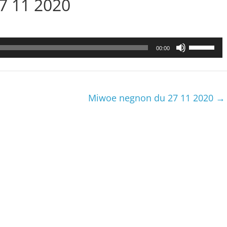
27 11 2020
Utilisez
00:00
les
flèches
haut/bas
pour
Miwoe negnon du 27 11 2020
→
augmenter
ou
diminuer
le
volume.