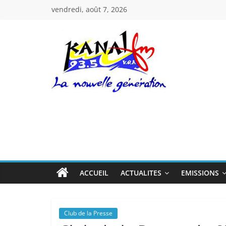
Passer
vendredi, août 7, 2026
au
contenu
Kanal
Fm
La
Nouvelle
Génération
ACCUEIL
ACTUALITES
EMISSIONS
Club de la Presse