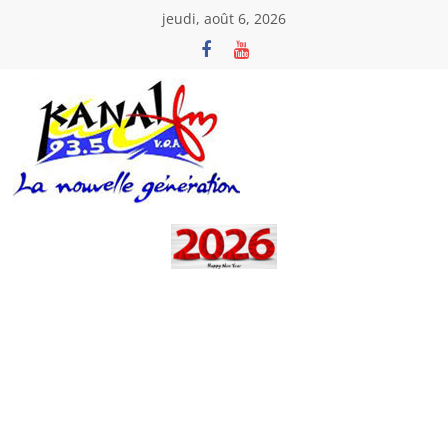
Passer
jeudi, août 6, 2026
au
contenu
Kanal
Fm
La
Nouvelle
Génération