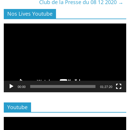
Club de la Presse du 08 12 2020
→
Nos Lives Youtube
Lecteur
vidéo
00:00
01:27:20
Youtube
Lecteur
vidéo