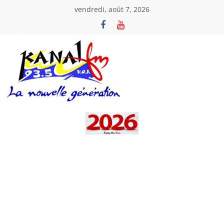
Passer
vendredi, août 7, 2026
au
contenu
Kanal
Fm
La
Nouvelle
Génération