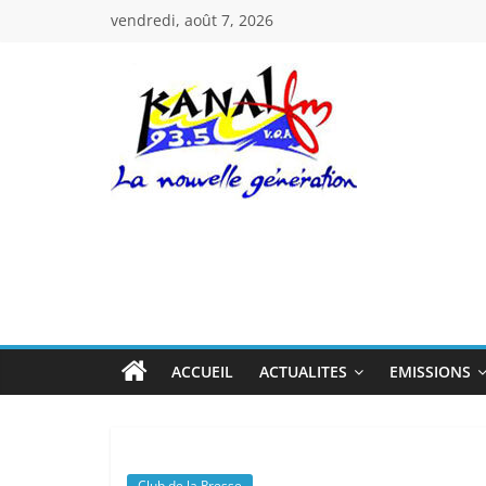
Passer
vendredi, août 7, 2026
au
contenu
Kanal
Fm
La
Nouvelle
Génération
ACCUEIL
ACTUALITES
EMISSIONS
Club de la Presse