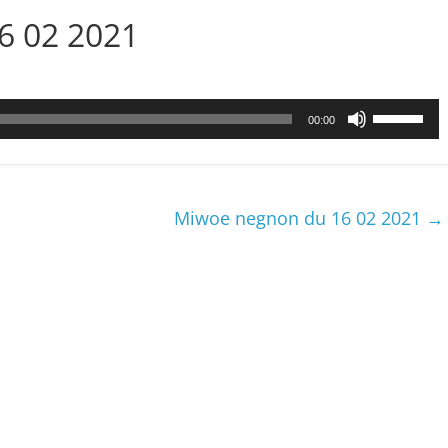
16 02 2021
Utilisez
00:00
les
flèches
haut/bas
pour
Miwoe negnon du 16 02 2021
→
augmenter
ou
diminuer
le
volume.