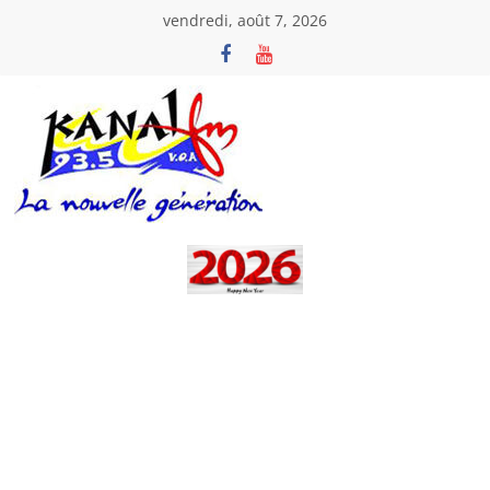
Passer
vendredi, août 7, 2026
au
contenu
Kanal
Fm
La
Nouvelle
Génération