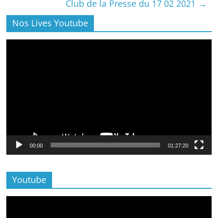
Club de la Presse du 17 02 2021
→
Nos Lives Youtube
Lecteur
vidéo
00:00
01:27:20
Youtube
Lecteur
vidéo