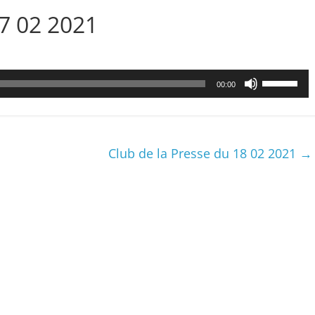
17 02 2021
Utilisez
00:00
les
flèches
haut/bas
pour
Club de la Presse du 18 02 2021
→
augmenter
ou
diminuer
le
volume.