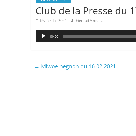
Club de la Presse du 
février 17, 2021
Geraud Akoutsa
Lecteur
00:00
audio
←
Miwoe negnon du 16 02 2021