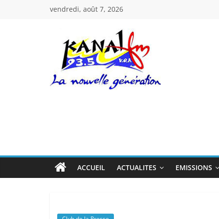
Passer
vendredi, août 7, 2026
au
contenu
Kanal
Fm
La
Nouvelle
Génération
ACCUEIL
ACTUALITES
EMISSIONS
Club de la Presse