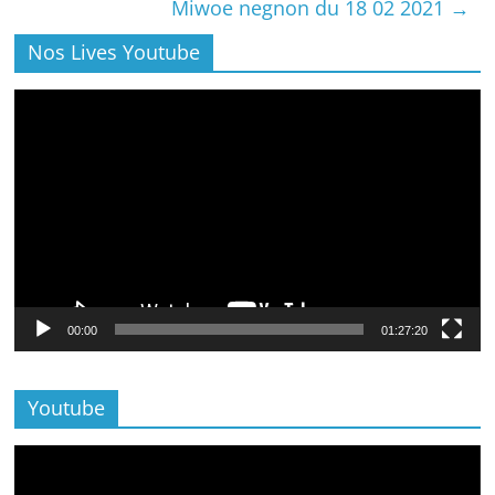
Miwoe negnon du 18 02 2021
→
Nos Lives Youtube
Lecteur
vidéo
00:00
01:27:20
Youtube
Lecteur
vidéo