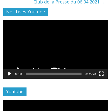
Club de la Presse du 06 04 2021
→
Nos Lives Youtube
Lecteur
vidéo
00:00
01:27:20
Youtube
Lecteur
vidéo