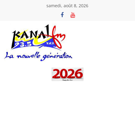
Passer
samedi, août 8, 2026
au
contenu
Kanal
Fm
La
Nouvelle
Génération