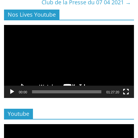
Club de la Presse du 07 04 2021
→
Nos Lives Youtube
Lecteur
vidéo
00:00
01:27:20
Youtube
Lecteur
vidéo