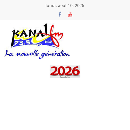
Passer
lundi, août 10, 2026
au
contenu
Kanal
Fm
La
Nouvelle
Génération