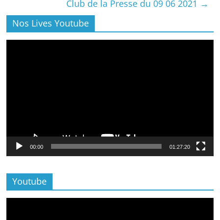
Club de la Presse du 09 06 2021
→
Nos Lives Youtube
Lecteur
vidéo
00:00
01:27:20
Youtube
Lecteur
vidéo