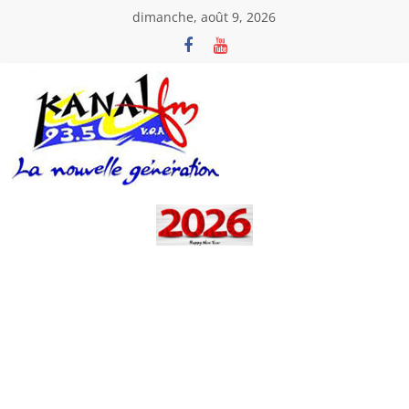
Passer
dimanche, août 9, 2026
au
contenu
Kanal
Fm
La
Nouvelle
Génération