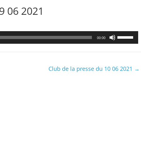
09 06 2021
Utilisez
00:00
les
flèches
haut/bas
pour
Club de la presse du 10 06 2021
→
augmenter
ou
diminuer
le
volume.