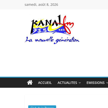
Passer
samedi, août 8, 2026
au
contenu
Kanal
Fm
La
Nouvelle
Génération
ACCUEIL
ACTUALITES
EMISSIONS
Club de la Presse