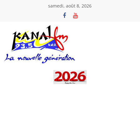
Passer
samedi, août 8, 2026
au
contenu
Kanal
Fm
La
Nouvelle
Génération