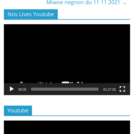
Miwoe negnon du 11 11 2021
→
Nos Lives Youtube
Lecteur
vidéo
00:00
01:27:20
Youtube
Lecteur
vidéo