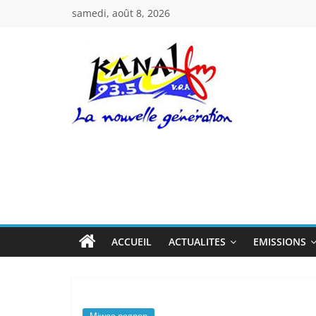
Passer
samedi, août 8, 2026
au
contenu
Kanal
Fm
La
Nouvelle
Génération
ACCUEIL
ACTUALITES
EMISSIONS
Miwoe negnon