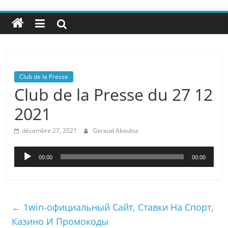
Club de la Presse
Club de la Presse du 27 12
2021
décembre 27, 2021
Geraud Akoutsa
Lecteur
00:00
00:00
audio
←
1win-официальный Сайт, Ставки На Спорт,
Казино И Промокоды