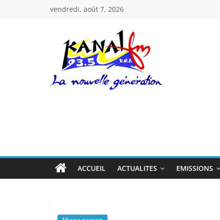
Passer
vendredi, août 7, 2026
au
contenu
Kanal
Fm
La
Nouvelle
Génération
ACCUEIL
ACTUALITES
EMISSIONS
Miwoe negnon