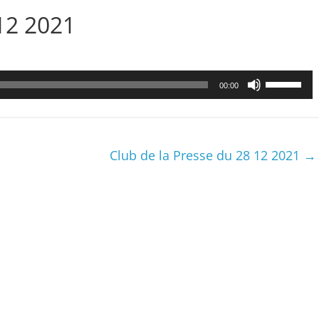
12 2021
Utilisez
00:00
les
flèches
haut/bas
pour
Club de la Presse du 28 12 2021
→
augmenter
ou
diminuer
le
volume.