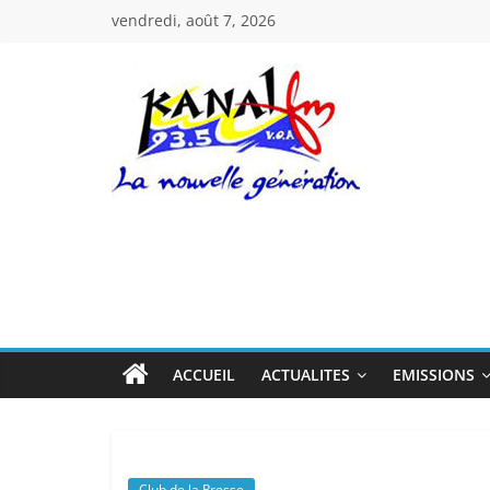
Passer
vendredi, août 7, 2026
au
contenu
Kanal
Fm
La
Nouvelle
Génération
ACCUEIL
ACTUALITES
EMISSIONS
Club de la Presse