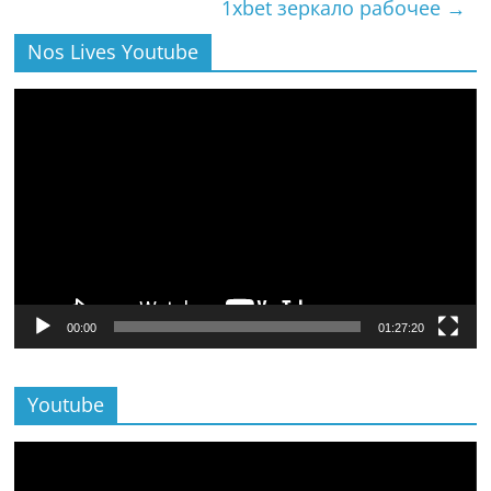
1xbet зеркало рабочее
→
Nos Lives Youtube
Lecteur
vidéo
00:00
01:27:20
Youtube
Lecteur
vidéo