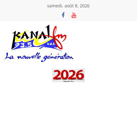
Passer
samedi, août 8, 2026
au
contenu
Kanal
Fm
La
Nouvelle
Génération