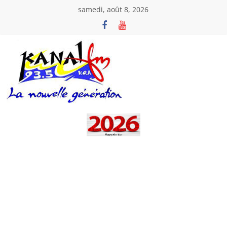
Passer
samedi, août 8, 2026
au
contenu
Kanal
Fm
La
Nouvelle
Génération