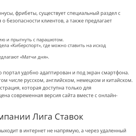
нусы, фрибеты, существует специальный раздел с
 о безопасности клиентов, а также предлагает
ию и прыгнуть с парашютом.
дела «Киберспорт», где можно ставить на исход
длагают «Матчи дня».
о портал удобно адаптирован и под экран смартфона.
том числе русском, английском, немецком и китайском.
страция, которая доступна только для
щена современная версия сайта вместе с онлайн-
мпании Лига Ставок
ыходит в интернет не напрямую, а через удаленный