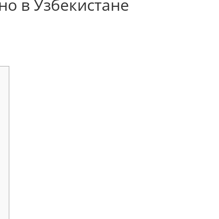
но в Узбекистане