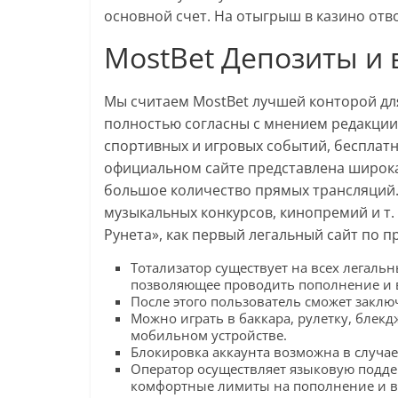
основной счет. На отыгрыш в казино отв
MostBet Депозиты и 
Мы считаем MostBet лучшей конторой для
полностью согласны с мнением редакции
спортивных и игровых событий, бесплатн
официальном сайте представлена широка
большое количество прямых трансляций. 
музыкальных конкурсов, кинопремий и т.
Рунета», как первый легальный сайт по 
Тотализатор существует на всех легаль
позволяющее проводить пополнение и в
После этого пользователь сможет заключ
Можно играть в баккара, рулетку, блек
мобильном устройстве.
Блокировка аккаунта возможна в случа
Оператор осуществляет языковую подде
комфортные лимиты на пополнение и в