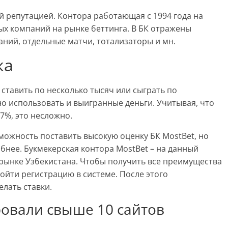
 репутацией. Контора работающая с 1994 года на
ых компаний на рынке беттинга. В БК отражены
аний, отдельные матчи, тотализаторы и мн.
ка
 ставить по несколько тысяч или сыграть по
о использовать и выигранные деньги. Учитывая, что
7%, это несложно.
можность поставить высокую оценку БК MostBet, но
нее. Букмекерская контора MostBet – на данный
рынке Узбекистана. Чтобы получить все преимущества
ойти регистрацию в системе. После этого
елать ставки.
ровали свыше 10 сайтов