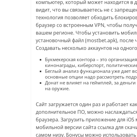
компьютер, который может находится в д
видит, что вы связываетесь не с запреще
технология позволяет обходить блокировк
браузер со встроенным VPN, чтобы получ
вашем регионе. Чтобы установить мобил
установочный файл (mostbet.apk), после 
Создавать несколько аккаунтов на одного
Букмекерская контора – это организац
кинонаграды, киберспорт, политические
Беглый анализ функционала уже дает во
основные опции надо рассмотреть подр
Донат не влияет на геймплей, за деньг
на оружие.
Сайт загружается один раз и работает к
дополнительное ПО, можно наслаждаться
браузера. Загрузить приложение для iOS 
мобильной версии сайта ссылка для скач
самом низу. Бонусы можно использовать 