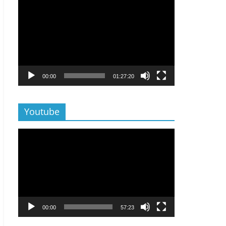
Lecteur
vidéo
00:00
01:27:20
Youtube
Lecteur
vidéo
00:00
57:23