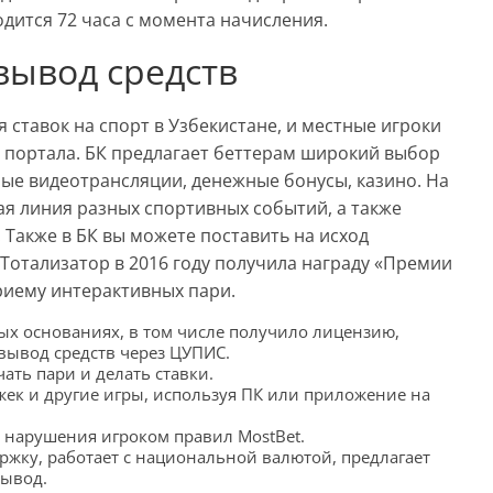
одится 72 часа с момента начисления.
вывод средств
 ставок на спорт в Узбекистане, и местные игроки
 портала. БК предлагает беттерам широкий выбор
ые видеотрансляции, денежные бонусы, казино. На
я линия разных спортивных событий, а также
Также в БК вы можете поставить на исход
 Тотализатор в 2016 году получила награду «Премии
приему интерактивных пари.
ных основаниях, в том числе получило лицензию,
ывод средств через ЦУПИС.
ать пари и делать ставки.
джек и другие игры, используя ПК или приложение на
е нарушения игроком правил MostBet.
ржку, работает с национальной валютой, предлагает
ывод.