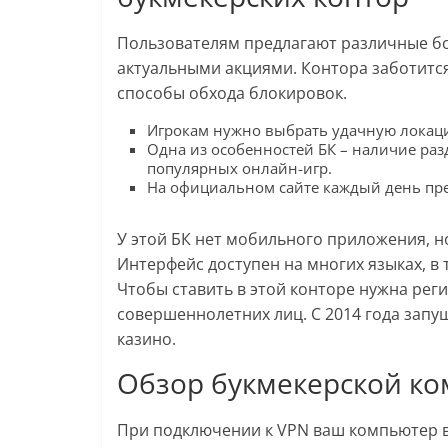
Пользователям предлагают различные бо
актуальными акциями. Контора заботится
способы обхода блокировок.
Игрокам нужно выбрать удачную локац
Одна из особенностей БК – наличие раз
популярных онлайн-игр.
На официальном сайте каждый день пре
У этой БК нет мобильного приложения, н
Интерфейс доступен на многих языках, в 
Чтобы ставить в этой конторе нужна реги
совершеннолетних лиц. С 2014 года запу
казино.
Обзор букмекерской ко
При подключении к VPN ваш компьютер в