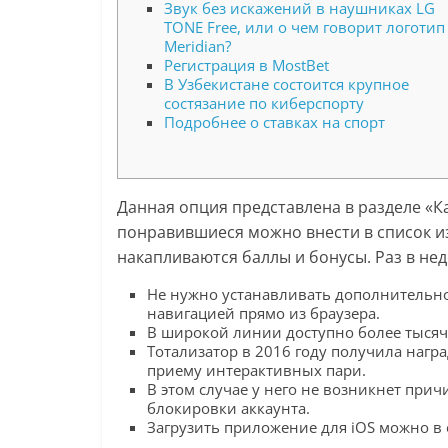
Звук без искажений в наушниках LG
TONE Free, или о чем говорит логотип
Meridian?
Регистрация в MostBet
В Узбекистане состоится крупное
состязание по киберспорту
Подробнее о ставках на спорт
Данная опция представлена в разделе «К
понравившиеся можно внести в список и
накапливаются баллы и бонусы. Раз в не
Не нужно устанавливать дополнительно
навигацией прямо из браузера.
В широкой линии доступно более тысяч
Тотализатор в 2016 году получила нагр
приему интерактивных пари.
В этом случае у него не возникнет причи
блокировки аккаунта.
Загрузить приложение для iOS можно в 