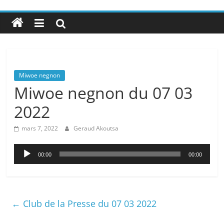
Miwoe negnon
Miwoe negnon du 07 03
2022
mars 7, 2022
Geraud Akoutsa
Lecteur
00:00
00:00
audio
←
Club de la Presse du 07 03 2022