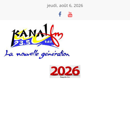
Passer
jeudi, août 6, 2026
au
contenu
Kanal
Fm
La
Nouvelle
Génération