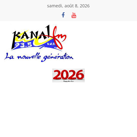
Passer
samedi, août 8, 2026
au
contenu
Kanal
Fm
La
Nouvelle
Génération