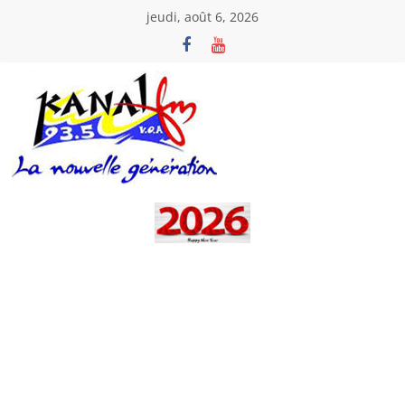
Passer
jeudi, août 6, 2026
au
contenu
Kanal
Fm
La
Nouvelle
Génération