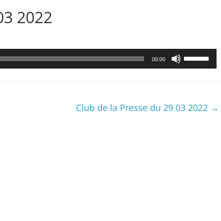
03 2022
Utilisez
00:00
les
flèches
haut/bas
pour
Club de la Presse du 29 03 2022
→
augmenter
ou
diminuer
le
volume.