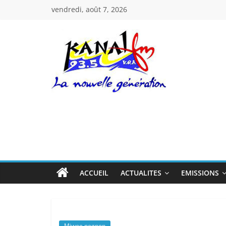
Passer
vendredi, août 7, 2026
au
contenu
Kanal
Fm
La
Nouvelle
Génération
ACCUEIL
ACTUALITES
EMISSIONS
Miwoe negnon