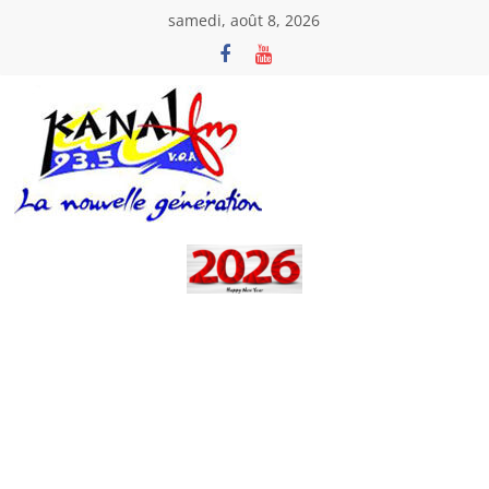
Passer
samedi, août 8, 2026
au
contenu
Kanal
Fm
La
Nouvelle
Génération