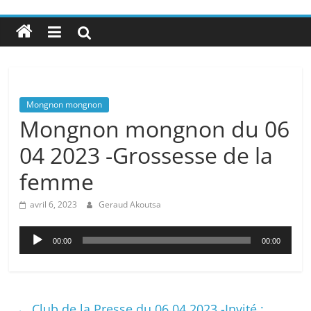
Mongnon mongnon
Mongnon mongnon du 06
04 2023 -Grossesse de la
femme
avril 6, 2023
Geraud Akoutsa
Lecteur
00:00
00:00
audio
←
Club de la Presse du 06 04 2023 -Invité :