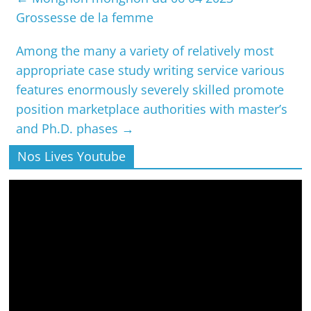
Grossesse de la femme
Among the many a variety of relatively most
appropriate case study writing service various
features enormously severely skilled promote
position marketplace authorities with master’s
and Ph.D. phases
→
Nos Lives Youtube
Lecteur
vidéo