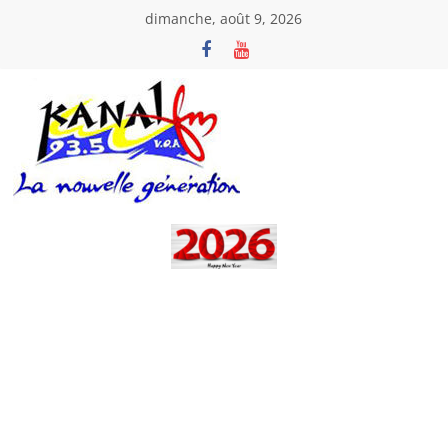
Passer
dimanche, août 9, 2026
au
contenu
Kanal
Fm
La
Nouvelle
Génération