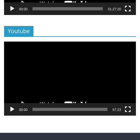
00:00
01:27:20
Youtube
Lecteur
vidéo
00:00
57:23