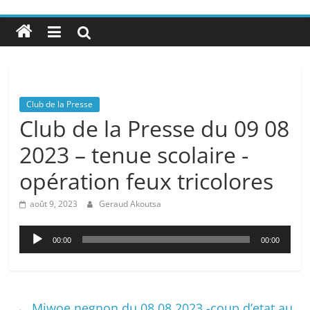
Club de la Presse
Club de la Presse du 09 08
2023 – tenue scolaire -
opération feux tricolores
août 9, 2023
Geraud Akoutsa
Lecteur
00:00
00:00
audio
←
Miwoe negnon du 08 08 2023 -coup d’etat au