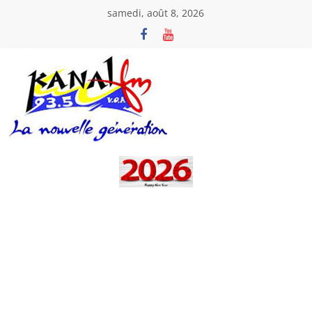
Passer
samedi, août 8, 2026
au
contenu
Kanal
Fm
La
Nouvelle
Génération