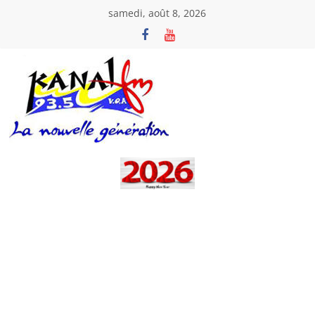
Passer
samedi, août 8, 2026
au
contenu
Kanal
Fm
La
Nouvelle
Génération