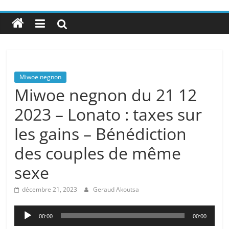
Miwoe negnon
Miwoe negnon du 21 12
2023 – Lonato : taxes sur
les gains – Bénédiction
des couples de même
sexe
décembre 21, 2023
Geraud Akoutsa
Lecteur
00:00
00:00
audio