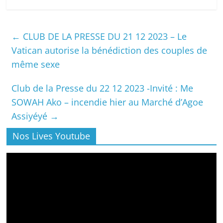
←
CLUB DE LA PRESSE DU 21 12 2023 – Le
Vatican autorise la bénédiction des couples de
même sexe
Club de la Presse du 22 12 2023 -Invité : Me
SOWAH Ako – incendie hier au Marché d’Agoe
Assiyéyé
→
Nos Lives Youtube
Lecteur
vidéo