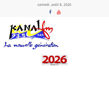
Passer
samedi, août 8, 2026
au
contenu
Kanal
Fm
La
Nouvelle
Génération