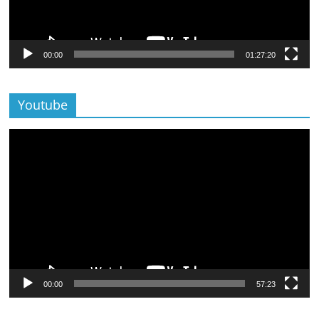
00:00
01:27:20
Youtube
Lecteur
vidéo
00:00
57:23