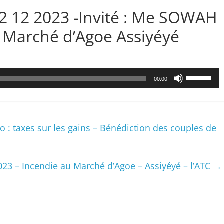
22 12 2023 -Invité : Me SOWAH
u Marché d’Agoe Assiyéyé
Utilisez
00:00
les
flèches
haut/bas
pour
: taxes sur les gains – Bénédiction des couples de
augmenter
ou
diminuer
023 – Incendie au Marché d’Agoe – Assiyéyé – l’ATC
→
le
volume.