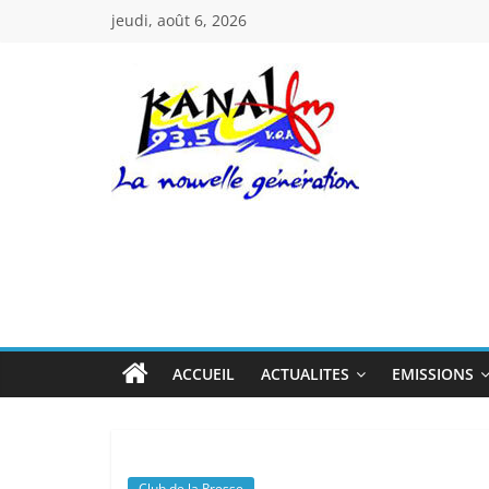
Passer
jeudi, août 6, 2026
au
contenu
Kanal
Fm
La
Nouvelle
Génération
ACCUEIL
ACTUALITES
EMISSIONS
Club de la Presse