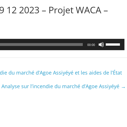
29 12 2023 – Projet WACA –
Utilisez
00:00
les
flèches
haut/bas
pour
e du marché d’Agoe Assiyéyé et les aides de l’État
augmenter
ou
Analyse sur l’incendie du marché d’Agoe Assiyéyé
→
diminuer
le
volume.