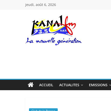
Passer
jeudi, août 6, 2026
au
contenu
Kanal
Fm
La
Nouvelle
Génération
ACCUEIL
ACTUALITES
EMISSIONS
Club de la Presse