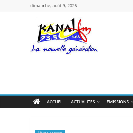
Passer
dimanche, août 9, 2026
au
contenu
Kanal
Fm
La
Nouvelle
Génération
ACCUEIL
ACTUALITES
EMISSIONS
Miwoe negnon