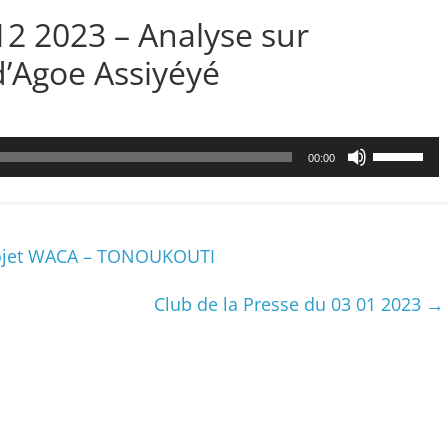
2 2023 – Analyse sur
d’Agoe Assiyéyé
Utilisez
00:00
les
flèches
haut/bas
pour
Projet WACA – TONOUKOUTI
augmenter
ou
Club de la Presse du 03 01 2023
→
diminuer
le
volume.