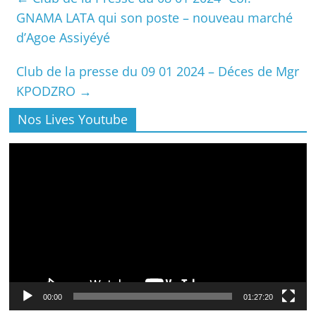
GNAMA LATA qui son poste – nouveau marché
d’Agoe Assiyéyé
Club de la presse du 09 01 2024 – Déces de Mgr
KPODZRO
→
Nos Lives Youtube
Lecteur
vidéo
00:00
01:27:20