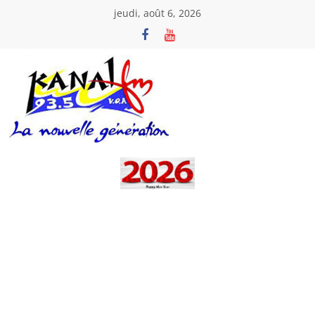
Passer
jeudi, août 6, 2026
au
contenu
Kanal
Fm
La
Nouvelle
Génération