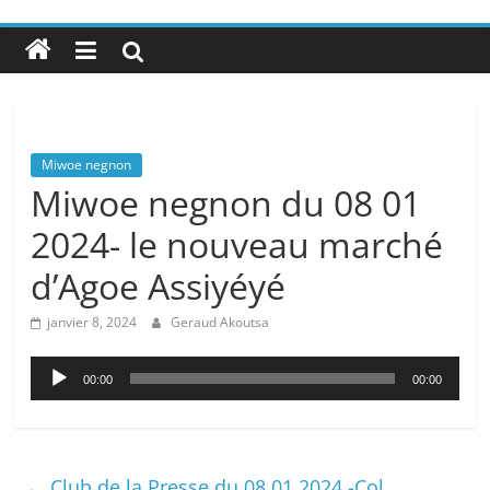
Miwoe negnon
Miwoe negnon du 08 01
2024- le nouveau marché
d’Agoe Assiyéyé
janvier 8, 2024
Geraud Akoutsa
Lecteur
00:00
00:00
audio
←
Club de la Presse du 08 01 2024 -Col.