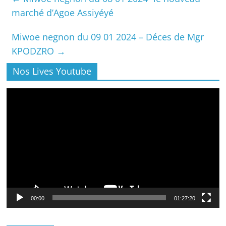
marché d’Agoe Assiyéyé
Miwoe negnon du 09 01 2024 – Déces de Mgr
KPODZRO
→
Nos Lives Youtube
Lecteur
vidéo
00:00
01:27:20