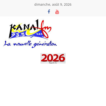
Passer
dimanche, août 9, 2026
au
contenu
Kanal
Fm
La
Nouvelle
Génération