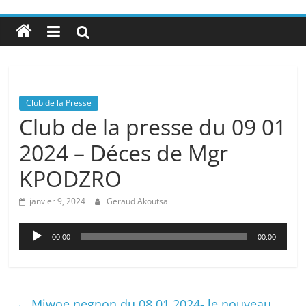
Club de la Presse
Club de la presse du 09 01
2024 – Déces de Mgr
KPODZRO
janvier 9, 2024
Geraud Akoutsa
Lecteur
00:00
00:00
audio
←
Miwoe negnon du 08 01 2024- le nouveau