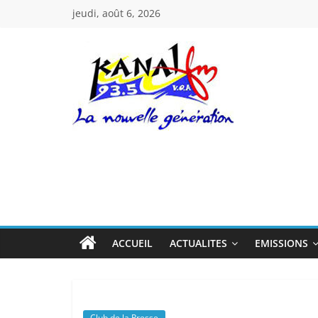
Passer
jeudi, août 6, 2026
au
contenu
Kanal
Fm
La
Nouvelle
Génération
ACCUEIL
ACTUALITES
EMISSIONS
Club de la Presse