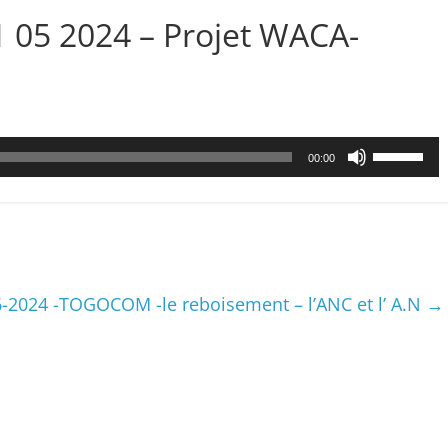
1 05 2024 – Projet WACA-
Utilisez
00:00
les
flèches
haut/bas
pour
augmenter
ou
2024 -TOGOCOM -le reboisement – l’ANC et l’ A.N
→
diminuer
le
volume.