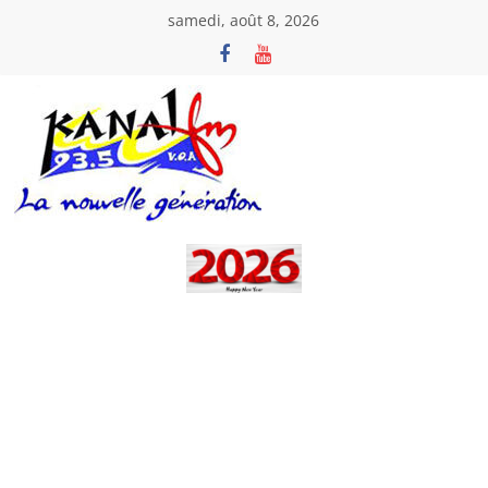
Passer
samedi, août 8, 2026
au
contenu
Kanal
Fm
La
Nouvelle
Génération