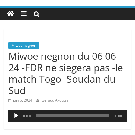
Miwoe negnon
Miwoe negnon du 06 06
24 -FDR ne siegera pas -le
match Togo -Soudan du
Sud
juin 6, 2024
Geraud Akoutsa
Lecteur
00:00
00:00
audio