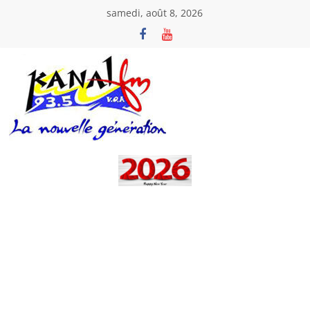
Passer
samedi, août 8, 2026
au
contenu
Kanal
Fm
La
Nouvelle
Génération