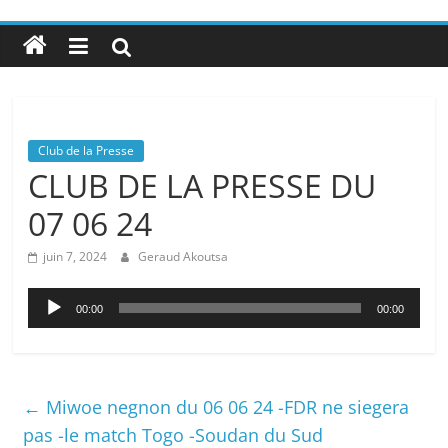
Club de la Presse
CLUB DE LA PRESSE DU
07 06 24
juin 7, 2024
Geraud Akoutsa
Lecteur
00:00
00:00
audio
←
Miwoe negnon du 06 06 24 -FDR ne siegera
pas -le match Togo -Soudan du Sud