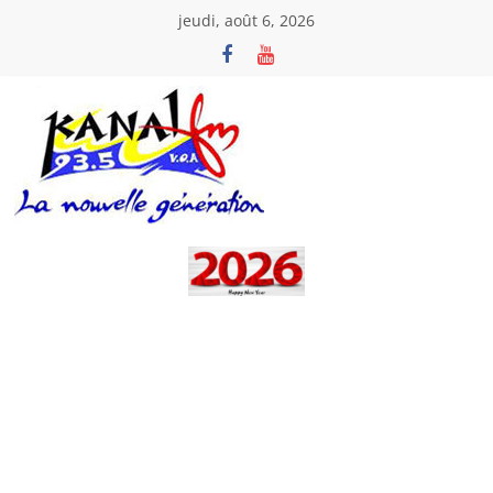
Passer
jeudi, août 6, 2026
au
contenu
Kanal
Fm
La
Nouvelle
Génération