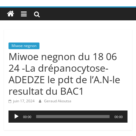
Miwoe negnon
Miwoe negnon du 18 06
24 -La drépanocytose-
ADEDZE le pdt de l’A.N-le
resultat du BAC1
juin 17, 2024
Geraud Akoutsa
Lecteur
00:00
00:00
audio