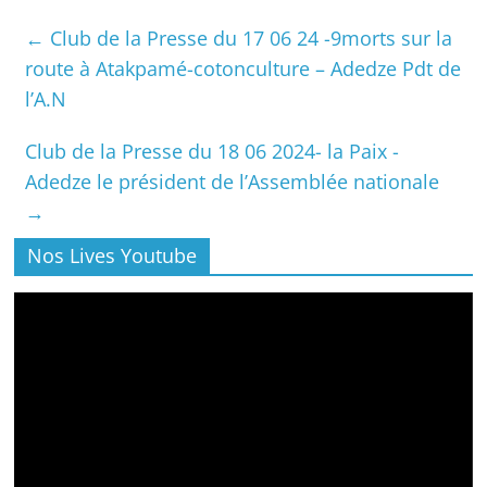
←
Club de la Presse du 17 06 24 -9morts sur la
route à Atakpamé-cotonculture – Adedze Pdt de
l’A.N
Club de la Presse du 18 06 2024- la Paix -
Adedze le président de l’Assemblée nationale
→
Nos Lives Youtube
Lecteur
vidéo