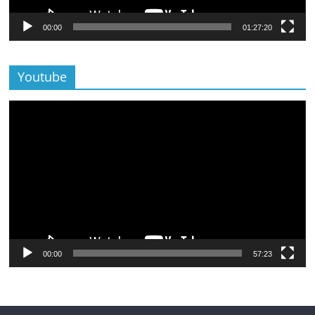
00:00
01:27:20
Youtube
Lecteur
vidéo
00:00
57:23