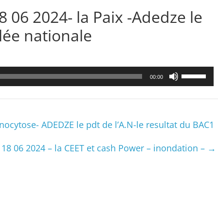
8 06 2024- la Paix -Adedze le
lée nationale
Utilisez
00:00
les
flèches
haut/bas
pour
cytose- ADEDZE le pdt de l’A.N-le resultat du BAC1
augmenter
ou
8 06 2024 – la CEET et cash Power – inondation –
→
diminuer
le
volume.