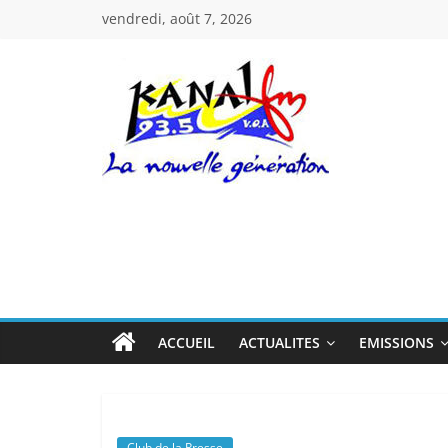
Passer
vendredi, août 7, 2026
au
contenu
Kanal
Fm
La
Nouvelle
Génération
ACCUEIL
ACTUALITES
EMISSIONS
Club de la Presse