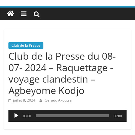
Club de la Presse
Club de la Presse du 08-
07- 2024 – Raquettage -
voyage clandestin –
Agbeyome Kodjo
juillet 8, 2024
Geraud Akoutsa
Lecteur
00:00
00:00
audio