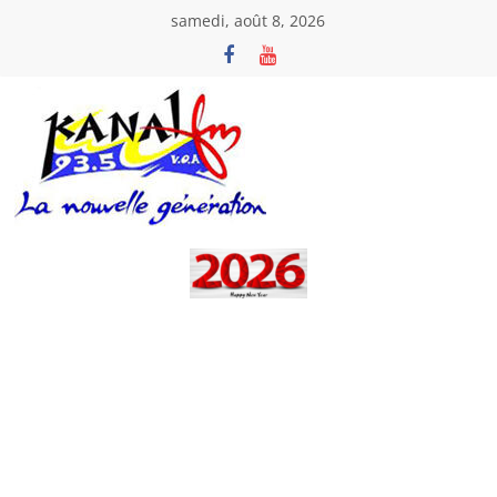
Passer
samedi, août 8, 2026
au
contenu
Kanal
Fm
La
Nouvelle
Génération