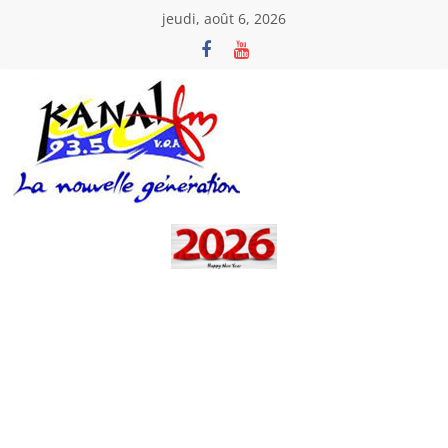
Passer
jeudi, août 6, 2026
au
contenu
Kanal
Fm
La
Nouvelle
Génération