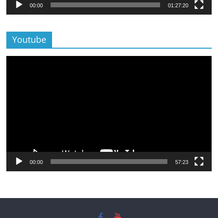
00:00
01:27:20
Youtube
Lecteur
vidéo
00:00
57:23