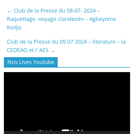
←
Club de la Presse du 08-07- 2024 –
Raquettage -voyage clandestin – Agbeyome
Kodjo
Club de la Presse du 09 07 2024 – literature – la
CEDEAO et l’ AES
→
Nos Lives Youtube
Lecteur
vidéo