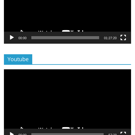
00:00
01:27:20
Youtube
Lecteur
vidéo
00:00
57:23