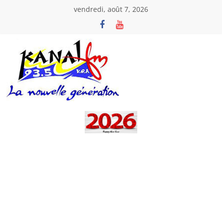
Passer
vendredi, août 7, 2026
au
contenu
Kanal
Fm
La
Nouvelle
Génération