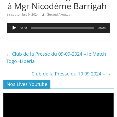
à Mgr Nicodème Barrigah
septembre 9, 2024
Geraud Akoutsa
Lecteur
00:00
00:00
audio
←
Club de la Presse du 09-09-2024 – le Match
Togo -Libéria
Club de la Presse du 10 09 2024 –
→
Nos Lives Youtube
Lecteur
vidéo