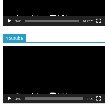
00:00
01:27:20
Youtube
Lecteur
vidéo
00:00
57:23