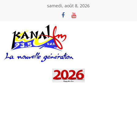
Passer
samedi, août 8, 2026
au
contenu
Kanal
Fm
La
Nouvelle
Génération