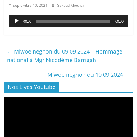
septembre 10, 2024
Geraud Akoutsa
Lecteur
00:00
00:00
audio
←
Miwoe negnon du 09 09 2024 – Hommage
national à Mgr Nicodème Barrigah
Miwoe negnon du 10 09 2024
→
Nos Lives Youtube
Lecteur
vidéo