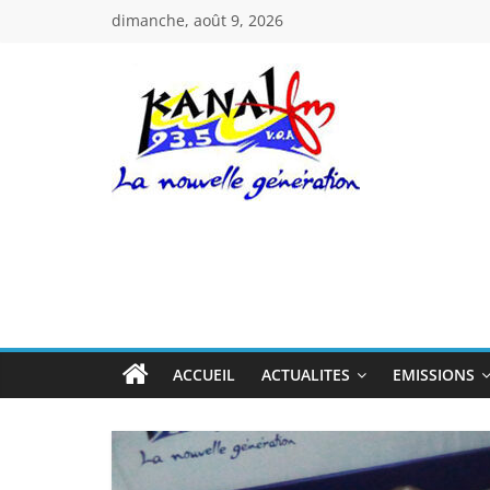
Passer
dimanche, août 9, 2026
au
contenu
Kanal
Fm
La
Nouvelle
Génération
ACCUEIL
ACTUALITES
EMISSIONS