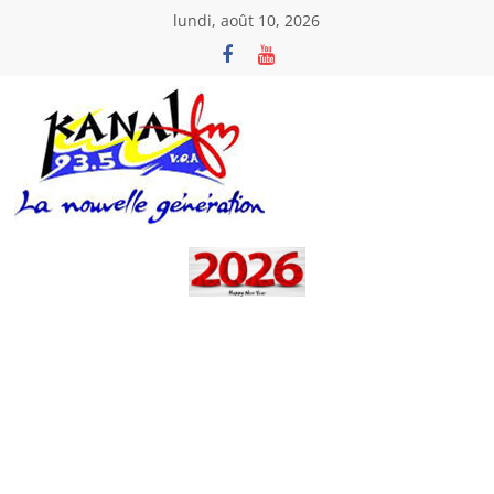
Passer
lundi, août 10, 2026
au
contenu
Kanal
Fm
La
Nouvelle
Génération