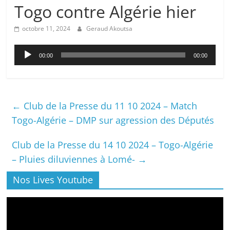
Togo contre Algérie hier
octobre 11, 2024
Geraud Akoutsa
Lecteur
00:00
00:00
audio
←
Club de la Presse du 11 10 2024 – Match
Togo-Algérie – DMP sur agression des Députés
Club de la Presse du 14 10 2024 – Togo-Algérie
– Pluies diluviennes à Lomé-
→
Nos Lives Youtube
Lecteur
vidéo