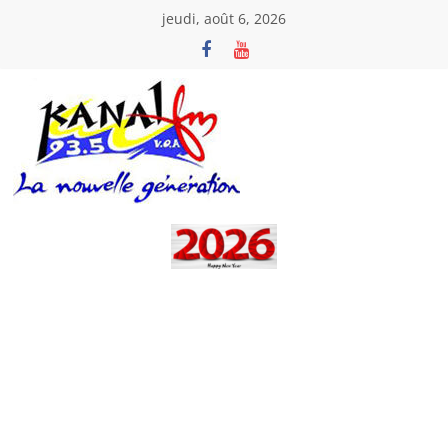
Passer
jeudi, août 6, 2026
au
contenu
Kanal
Fm
La
Nouvelle
Génération